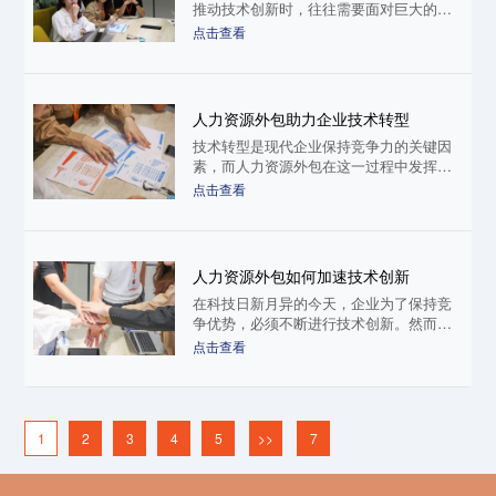
推动技术创新时，往往需要面对巨大的人
才管理和资源分配压力。在这一背景下，
点击查看
人力资源外包作为一种战略性管理方式，
为企业的技术创新提供了不可替代的支
持。首先，企业通过人力资源外包可以快
速获取关键的技术人才，尤其
人力资源外包助力企业技术转型
技术转型是现代企业保持竞争力的关键因
素，而人力资源外包在这一过程中发挥了
重要的支持作用。对于那些希望通过技术
点击查看
创新提升竞争力的企业来说，选择人力资
源外包无疑是一项明智的决策。首先，企
业在进行技术转型时，通常需要具备跨学
科、多领域的技术人才。然
人力资源外包如何加速技术创新
在科技日新月异的今天，企业为了保持竞
争优势，必须不断进行技术创新。然而，
技术创新不仅仅依赖于先进的设备和技
点击查看
术，更需要具备强大的人才储备和灵活的
管理模式。在这一背景下，人力资源外包
为企业的技术创新提供了有效的支持。首
先，人力资源外包为企业提供
1
2
3
4
5
>>
7