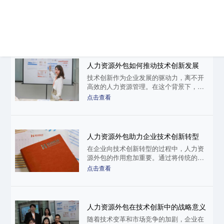
在当今的科技驱动型经济中，技术创新是
企业保持竞争力的核心。而人力资源外包
正逐渐成为支持技术创新的重要策略。企
点击查看
业通过外包人力资源职能，能够将更多的
精力和资源投入到技术创新中，迅速响应
市场变化。首先，人力资源外包为企业提
供了灵活的人员配置，帮助
人力资源外包如何推动技术创新发展
技术创新作为企业发展的驱动力，离不开
高效的人力资源管理。在这个背景下，人
力资源外包成为推动技术创新发展的重要
点击查看
工具。通过人力资源外包，企业能够获得
更灵活的人员管理模式，有效降低招聘和
管理技术人才的难度。首先，人力资源外
包能够帮助企业在技术创新
人力资源外包助力企业技术创新转型
在企业向技术创新转型的过程中，人力资
源外包的作用愈加重要。通过将传统的人
力资源管理职能外包给专业公司，企业能
点击查看
够更加专注于创新核心，尤其是在技术研
发和项目开发方面。技术创新要求企业具
备足够的技术储备和人才资源，然而获取
这些资源并非易事。通过人
人力资源外包在技术创新中的战略意义
随着技术变革和市场竞争的加剧，企业在