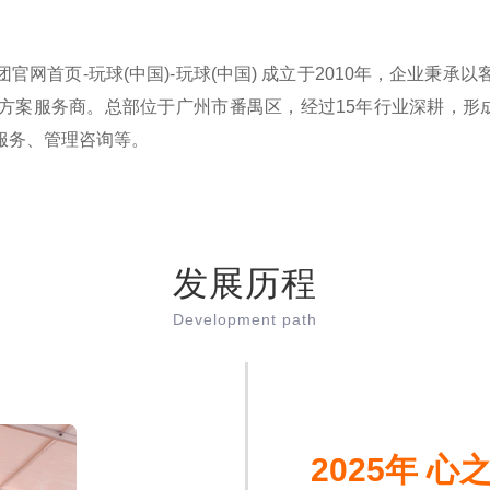
网首页-玩球(中国)-玩球(中国) 成立于2010年，企业秉
方案服务商。总部位于广州市番禺区，经过15年行业深耕，形成
服务、管理咨询等。
发展历程
Development path
2025年 