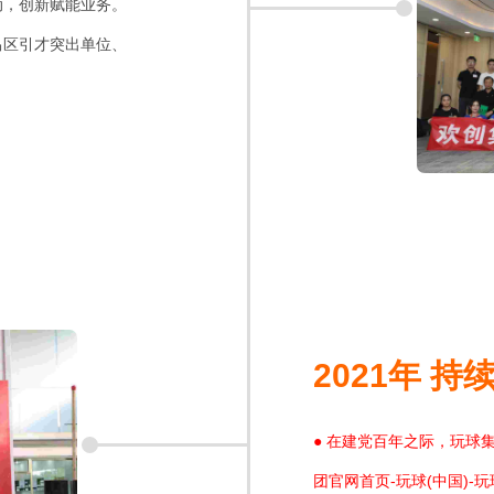
动，创新赋能业务。
禺区引才突出单位、
2021年 
● 在建党百年之际，玩球
团官网首页-玩球(中国)-玩