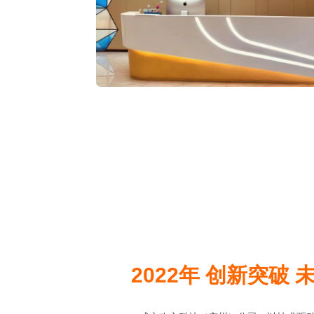
2022年 创新突破 