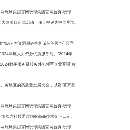
官网玩球集团官网玩球集团官网首页-玩球
团总部大厦项目正式启动，项目被评为中国房地
商”“5A人力资源服务机构诚信等级”“守合同
2024年度人力资源优质服务商、“2024年
2024数字服务暨服务外包领军企业百强”称
区、黄埔区的高质量发展大会，以及“百万英
。
官网玩球集团官网玩球集团官网首页-玩球
团子公司欢六科技通过国家高新技术企业认定。
官网玩球集团官网玩球集团官网首页-玩球