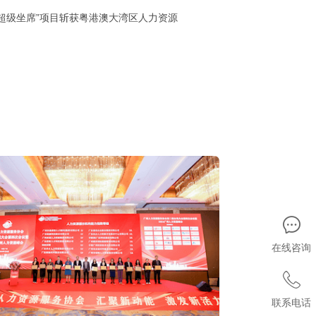
“AI超级坐席”项目斩获粤港澳大湾区人力资源
。
在线咨询
联系电话