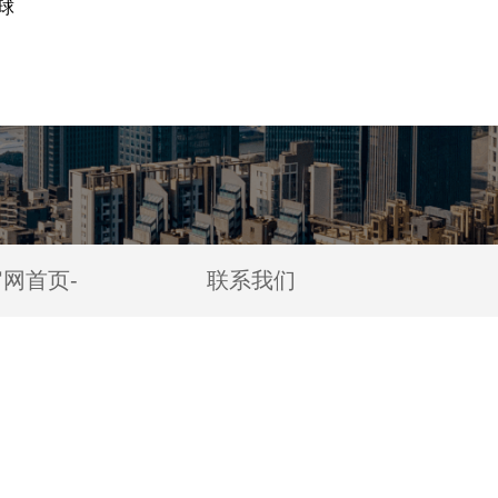
玩球
网首页-
联系我们