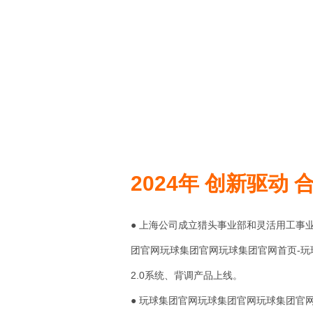
2024年 创新驱动 
● 上海公司成立猎头事业部和灵活用工事
团官网玩球集团官网玩球集团官网首页-玩球(
2.0系统、背调产品上线。
● 玩球集团官网玩球集团官网玩球集团官