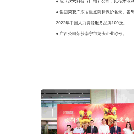
● 成立欢六科技（广州）公司，以技术驱
● 集团荣获广东省重点商标保护名录、番
2022年中国人力资源服务品牌100强。
● 广西公司荣获南宁市龙头企业称号。