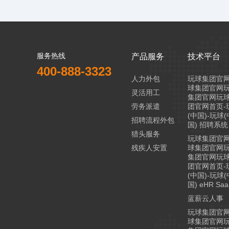
服务热线
产品服务
技术平台
400-888-3323
人力外包
玩球集团官
球集团官网
灵活用工
集团官网玩
劳务派遣
团官网首页-
(中国)-玩球(
招聘流程外包
国) 招聘系统
猎头服务
玩球集团官
残疾人安置
球集团官网
集团官网玩
团官网首页-
(中国)-玩球(
国) eHR Saa
蓝薪云人事
玩球集团官
球集团官网