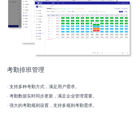
考勤排班管理
· 支持多种考勤方式，满足用户需求。
· 考勤数据实时同步更新，满足企业管理需要。
· 强大的考勤规则设置，支持多规则考勤需求。