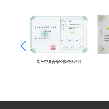
对外劳务合作经营资格证书