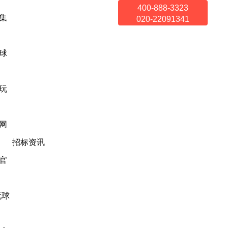
400-888-3323
集
020-22091341
球
玩
网
招标资讯
官
集团官网玩球集团
玩球