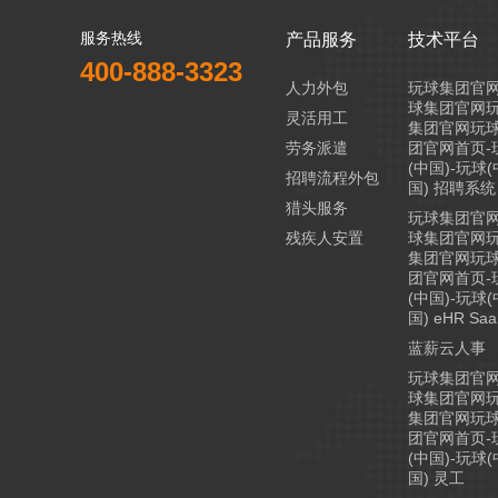
服务热线
产品服务
技术平台
400-888-3323
人力外包
玩球集团官
球集团官网
灵活用工
集团官网玩
劳务派遣
团官网首页-
(中国)-玩球(
招聘流程外包
国) 招聘系统
猎头服务
玩球集团官
残疾人安置
球集团官网
集团官网玩
团官网首页-
(中国)-玩球(
国) eHR Saa
蓝薪云人事
玩球集团官
球集团官网
集团官网玩
团官网首页-
(中国)-玩球(
国) 灵工