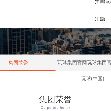
(中国)-
(中国)
集团荣誉
玩球集团官网玩球集团官
玩球(中国)
集团荣誉
Corporate honor