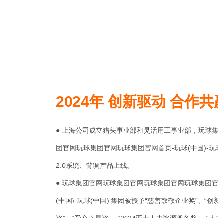
2024年 创新驱动 合作共
● 上海公司成立猎头事业部和灵活用工事业部，玩球
团官网玩球集团官网玩球集团官网首页-玩球(中国)-玩球
2.0系统、背调产品上线。
● 玩球集团官网玩球集团官网玩球集团官网玩球集团官
(中国)-玩球(中国) 集团被授予“慈善致敬企业奖”、“