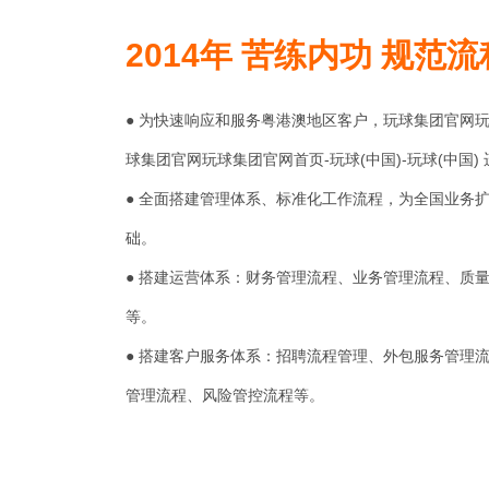
2014年 苦练内功 规范流
● 为快速响应和服务粤港澳地区客户，玩球集团官网
球集团官网玩球集团官网首页-玩球(中国)-玩球(中国)
● 全面搭建管理体系、标准化工作流程，为全国业务
础。
● 搭建运营体系：财务管理流程、业务管理流程、质
等。
● 搭建客户服务体系：招聘流程管理、外包服务管理
管理流程、风险管控流程等。