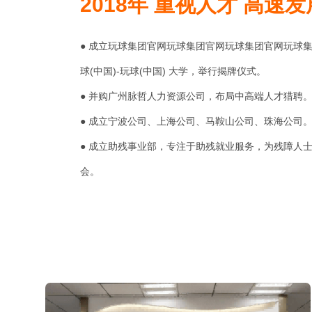
2018年 重视人才 高速发
● 成立玩球集团官网玩球集团官网玩球集团官网玩球集
球(中国)-玩球(中国) 大学，举行揭牌仪式。
● 并购广州脉哲人力资源公司，布局中高端人才猎聘
● 成立宁波公司、上海公司、马鞍山公司、珠海公司
● 成立助残事业部，专注于助残就业服务，为残障人
会。