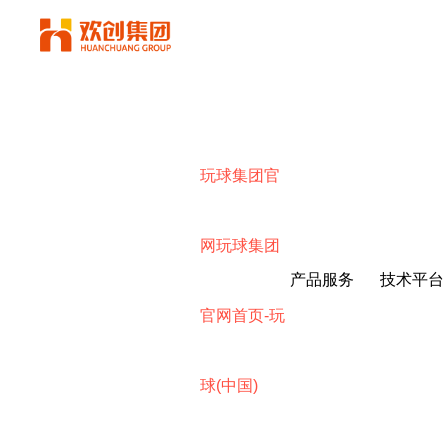
玩球集团官网玩球集团官网首页-玩
球(中国)
玩球集团官
网玩球集团
产品服务
技术平台
官网首页-玩
走进玩球集团官网
玩球集团官网玩球
球(中国)
集团官网玩球集团