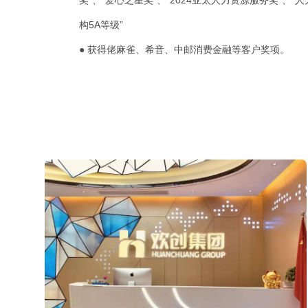
奖”、“爱心之星奖”、“2024亚太人力资源服务奖”、“
构5A等级”
● 获得佬麻雀、希音、中邮消费金融等客户奖项。