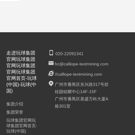
走进玩球集团
020-22091341
官网玩球集团
hc@calliope-textmining.com
官网玩球集团
官网玩球集团
//calliope-textmining.com
官网首页-玩球
(中国)-玩球(中
广州市番禺区东兴路317号碧
国)
桂园铂耀中心14F-15F
广州市番禺区基盛万科大厦A
集团介绍
栋301室
集团荣誉
玩球集团官网玩
球集团官网首页-
玩球(中国)