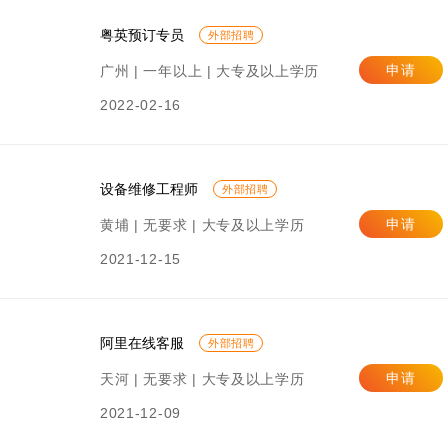
粤英预订专员
外部招聘
申请
广州 | 一年以上 | 大专及以上学历
2022-02-16
设备维修工程师
外部招聘
申请
黄埔 | 无要求 | 大专及以上学历
2021-12-15
阿里在线客服
外部招聘
申请
天河 | 无要求 | 大专及以上学历
2021-12-09