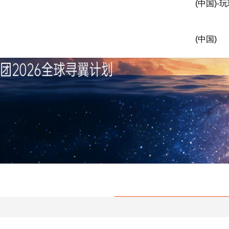
(中国)-
(中国)