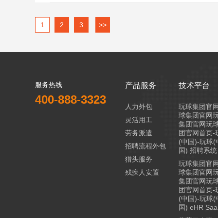
1
2
3
>>
服务热线
产品服务
技术平台
400-888-3323
人力外包
玩球集团官
球集团官网
灵活用工
集团官网玩
劳务派遣
团官网首页-
(中国)-玩球(
招聘流程外包
国) 招聘系统
猎头服务
玩球集团官
残疾人安置
球集团官网
集团官网玩
团官网首页-
(中国)-玩球(
国) eHR Saa