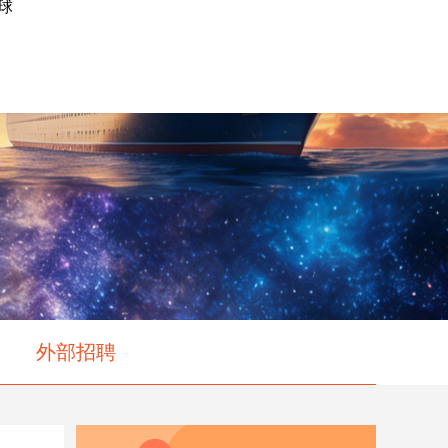
玩球
外部招聘