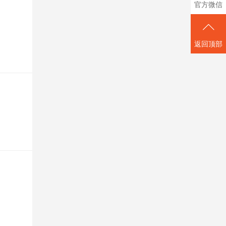
官方微信
返回顶部