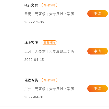
银行文职
外部招聘
申请
番禺 | 无要求 | 大专及以上学历
2022-12-06
线上客服
外部招聘
申请
天河 | 无要求 | 大专及以上学历
2022-04-15
催收专员
外部招聘
申请
广州 | 无要求 | 大专及以上学历
2022-04-01