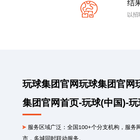
结
以招
玩球集团官网玩球集团官网
集团官网首页-玩球(中国)-玩
服务区域广泛：全国100+个分支机构，服务网
市，多城同时联动服务。