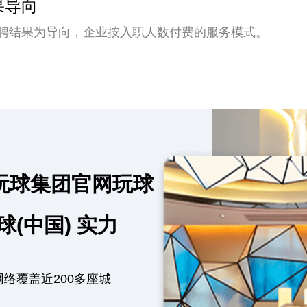
果导向
聘结果为导向，企业按入职人数付费的服务模式。
玩球集团官网玩球
球(中国) 实力
络覆盖近200多座城