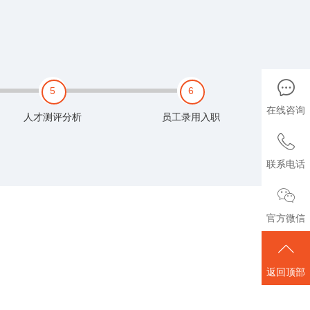
5
6
在线咨询
人才测评分析
员工录用入职
联系电话
官方微信
返回顶部