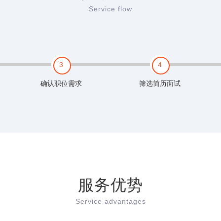
Service flow
3
4
确认职位需求
筛选简历面试
服务优势
Service advantages