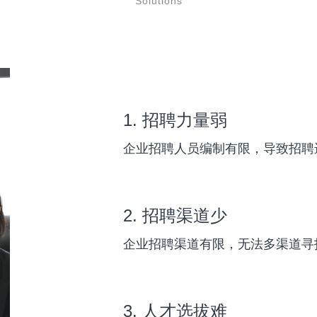
Solutions
1. 招聘力量弱
企业招聘人员编制有限，导致招聘
2. 招聘渠道少
企业招聘渠道有限，无法多渠道寻
3. 人才选拔难