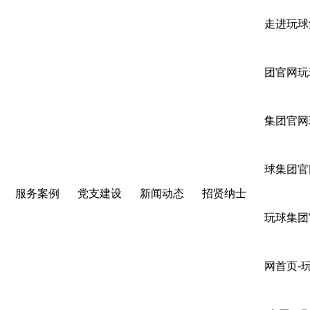
(中国)
走进玩球
团官网玩
集团官网
球集团官
服务案例
党支建设
新闻动态
招贤纳士
玩球集团
cing
网首页-
集团官网首页-玩球(中国)-玩球(中国) 一站式人
历精筛、人才评估、人才聘用，到人才入职的全方位