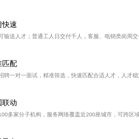
聘快速
可输送人才；普通工人日交付千人，客服、电销类岗周交
准匹配
招聘一对一面试，精准筛选，快速匹配合适人才，人才稳
国联动
100多家分子机构，服务网络覆盖近200座城市，可跨区