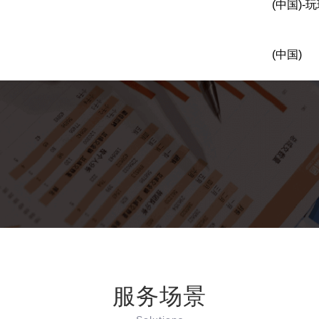
(中国)-
长期稳定的招聘支持。
(中国)
服务场景