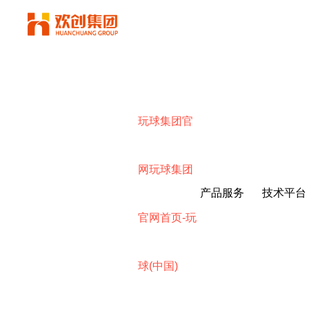
玩球集团官网玩球集团官网首页-玩球
玩球集团官
网玩球集团
新闻动态
产品服务
技术平台
官网首页-玩
News Dynamic
球(中国)
全新人力资源咨询，权威政府政策，丰富