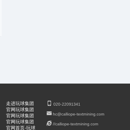
走进玩球集团
020-22091341
官网玩球集团
hc@calliope-textmining.com
官网玩球集团
官网玩球集团
//calliope-textmining.com
官网首页-玩球