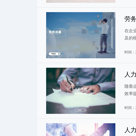
劳
与
在企
及的
任和
于“管
时间：2
人
随着
效率
在人
系统
时间：2
人