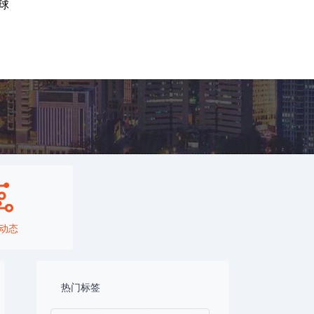
玩球
动态
热门标签