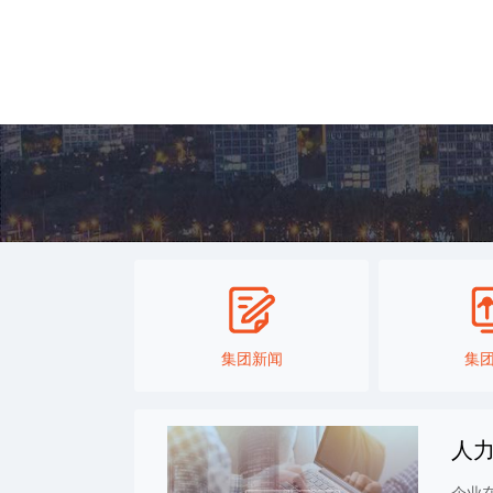
集团新闻
集
人