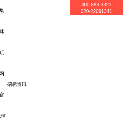
400-888-3323
集
020-22091341
球
玩
网
招标资讯
官
玩球