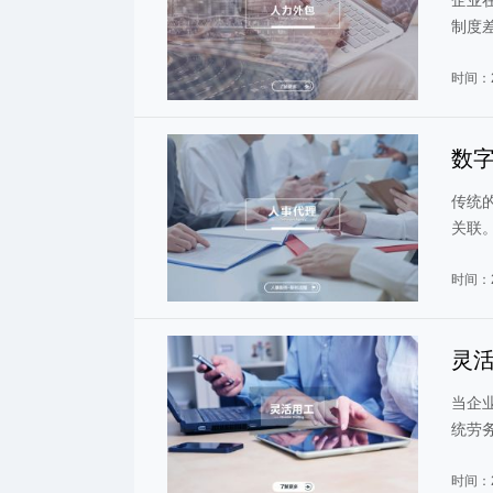
企业
制度
稳定
包能
时间：2
数
传统的
关联
事代
能企
时间：2
灵活
当企
统劳
存在
同关
时间：2