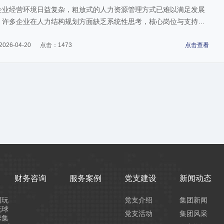
企业经营环境日益复杂，粗放式的人力资源管理方式已难以满足发展
。许多企业在人力结构规划方面缺乏系统性思考，核心岗位与支持岗
杂管理，导致资源配置效率不高。在这种背景下，人力外包逐渐成为
实现用工结构精细化管理的重要工具。企业在实际
026-04-20
点击：1473
点击查看
财务咨询
服务案例
党支建设
新闻动态
网玩
党支介绍
集团新闻
玩球
党支活动
集团风采
球集