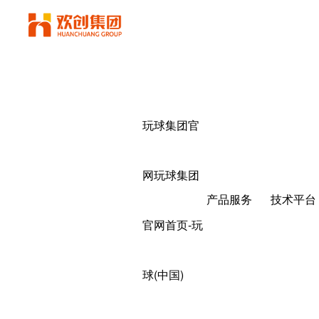
玩球集团官网玩球集团官网首页-玩球(中国
玩球集团官
为绿美充“植” 为党
网玩球集团
产品服务
技术平台
页-玩球(中国)-玩球
官网首页-玩
时间：2026-03-13
浏览： 1994
球(中国)