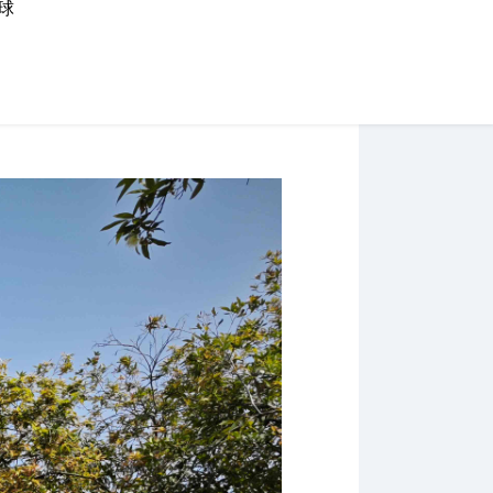
玩球
是金山银山”理念，3月13日下
部联动番禺区社工志愿服务联合党支
以实际行动厚植绿美番禺生态底色，