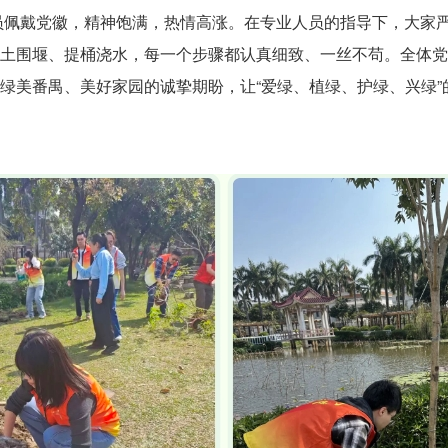
员佩戴党徽，精神饱满，热情高涨。在专业人员的指导下，大家
土围堰、提桶浇水，每一个步骤都认真细致、一丝不苟。全体党
绿美番禺、美好家园的诚挚期盼，让
“
爱绿、植绿、护绿、兴绿
”