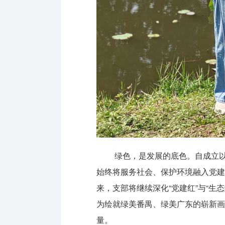
绿色，是发展的底色。自成立以
始终将服务社会、保护环境融入党建
来，支部将继续深化
“
党建红
”
与
“
生态
为绘就绿美番禺、绿美广东的崭新画卷
量。