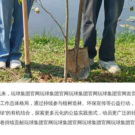
来，玩球集团官网玩球集团官网玩球集团官网玩球集团官网首页-玩球
工作总体格局，通过持续参与植树造林、环保宣传等公益行动，
绿
”
的有机结合，探索更多元化的公益实践形式，动员更广泛的
持续贡献玩球集团官网玩球集团官网玩球集团官网玩球集团官网首页