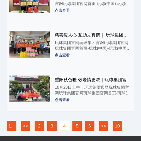
官网玩球集团官网首页-玩球(中国)-玩球(中
(中国) 集团党支部与广州市阳光天使党
国) 支部委员会、中共广州市阳光天使社会
点击查看
支部、番禺区社工志愿服务党支
工作服务中心支部委员会、中共番禺区社
工志愿服务联合支部委员会，在玩球集团
官网玩球集团官网玩球集团官网玩球集团
官网首页-玩球(中国)-玩球(中国) 集团党员
慈善暖人心 互助见真情｜ 玩球集团官
活动室开展红联共建活动。
网玩球集团官网玩球集团官网玩球集团
玩球集团官网玩球集团官网玩球集团官网
玩球集团官网首页-玩球(中国)-玩球(中国)
官网首页-玩球(中国)-玩球(中国) 集团
集团根据“党建引领 五社联动”的思路，玩
点击查看
入户探访困境家庭
球集团官网玩球集团官网玩球集团官网玩
球集团官网首页-玩球(中国)-玩球(中国) 集
团与大龙街社工服务站、沙涌村委联合开
展了一场“慈善暖人心 互助见真情”的社区
重阳秋色暖 敬老情更浓｜玩球集团官网
关爱活动。
玩球集团官网玩球集团官网玩球集团官
10月23日上午，玩球集团官网玩球集团官
网玩球集团官网玩球集团官网首页-玩球(中
网首页-玩球(中国)-玩球(中国) 集团开
国)-玩球(中国) 集团携手湾商会到广州市第
点击查看
展敬老慰问系列活动
二老人院进行敬老慰问公益活动。下午，
玩球集团官网玩球集团官网玩球集团官网
玩球集团官网首页-玩球(中国)-玩球(中国)
集团党支部联合大龙街社工举办“重阳敬老
1...
<<
2
3
4
5
6
>>
10
情 温暖老人心”社区关爱活动。