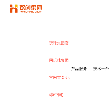
玩球集团官网玩球集团官网首页-玩
球(中国)
玩球集团官
网玩球集团
产品服务
技术平台
官网首页-玩
党支活动
球(中国)
The Party's Branch Activities