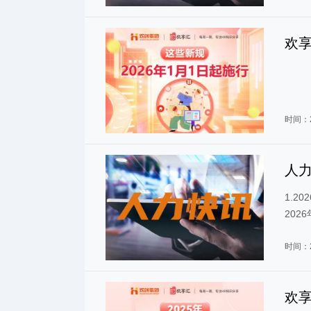
欢享
时间：2
人
1.2
202
理系
202
时间：2
欢享