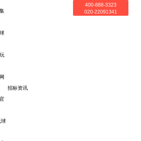
400-888-3323
集
020-22091341
球
玩
网
招标资讯
官
玩球