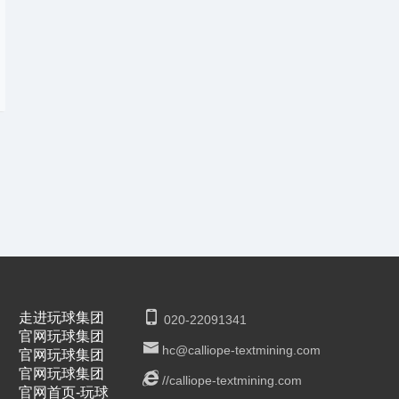
走进玩球集团
020-22091341
官网玩球集团
hc@calliope-textmining.com
官网玩球集团
官网玩球集团
//calliope-textmining.com
官网首页-玩球