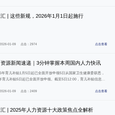
汇 | 这些新规，2026年1月1日起施行
026-01-09
点击：2974
点击查看
力资源新闻速递｜3分钟掌握本周国内人力快讯
026年育儿补贴1月5日起已全面开放申领5日从国家卫生健康委获悉，
6年育儿补贴5日起已全面开放申领。截至5日12:00，育儿补贴信息管
统运转有序。据介绍，2026年育儿补贴线上申领的最大变化，是在
5年的基础功能上增加续
026-01-09
点击：2409
点击查看
汇 | 2025年人力资源十大政策焦点全解析