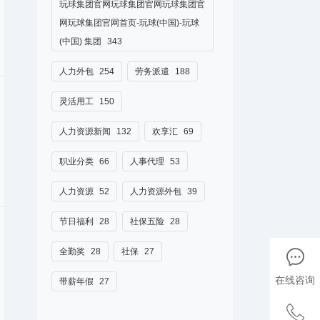
玩球集团官网玩球集团官网玩球集团官
网玩球集团官网首页-玩球(中国)-玩球
(中国) 集团
343
人力外包
254
劳务派遣
188
灵活用工
150
人力资源新闻
132
欢享汇
69
职业分类
66
人事代理
53
人力资源
52
人力资源外包
39
节日福利
28
社保五险
28
全勤奖
28
社保
27
在线咨询
带薪年假
27