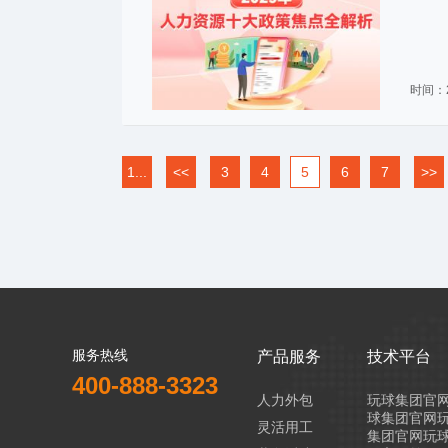
时间：2
1...
<<
3
4
5
6
7
>>
服务热线
产品服务
技术平台
400-888-3323
人力外包
玩球集团官
球集团官网
灵活用工
集团官网玩