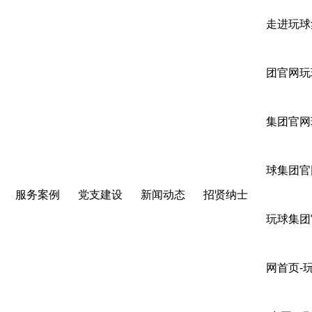
(中国)
走进玩球
团官网玩
集团官网
球集团官
服务案例
党支建设
新闻动态
招贤纳士
玩球集团
网首页-
智慧用工方案