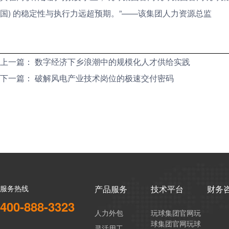
国) 的稳定性与执行力远超预期。”——该集团人力资源总监
上一篇：
数字经济下乡浪潮中的规模化人才供给实践
下一篇：
破解风电产业技术岗位的极速交付密码
服务热线
产品服务
技术平台
财务
400-888-3323
人力外包
玩球集团官网玩
球集团官网玩球
灵活用工