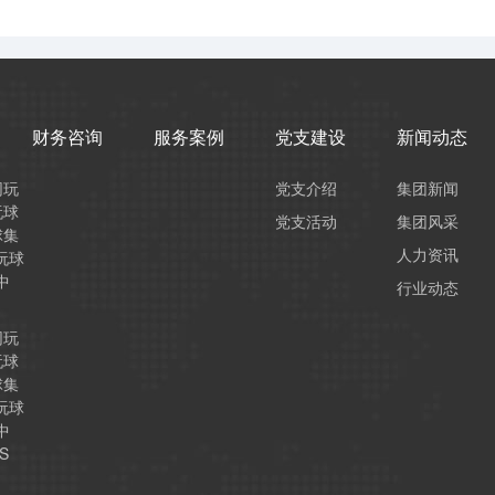
财务咨询
服务案例
党支建设
新闻动态
网玩
党支介绍
集团新闻
玩球
党支活动
集团风采
球集
人力资讯
玩球
中
行业动态
网玩
玩球
球集
玩球
中
S