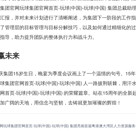
团官网玩球集团官网首页-玩球(中国)-玩球(中国) 集团总裁
汇报，并对未来计划进行了清晰阐述，为集团下一阶段的工作指
了管理层的目标管理与目标分解技巧，以及如何通过精细化的过
指导，助力提升团队的整体执行力和战斗力。
赢未来
同庆集团15岁生日，晚宴为季度会议画上了一个温情的句号。15
集团官网首页-玩球(中国)-玩球(中国) 人一路披荆斩棘，用
首页-玩球(中国)-玩球(中国) 的荣耀篇章。站在15周年的全
加广阔的天地，用信念与坚韧，去铸就更加璀璨的辉煌！
玩球集团官网首页-玩球(中国)-玩球(中国) 集团亮相首届粤港澳大湾区人力资源服