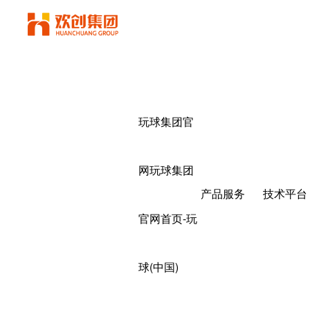
玩球集团官网玩球集团官网首页-玩球(中国
玩球集团官
合力聚势赢未来，玩球
网玩球集团
产品服务
技术平台
(中国)-玩球(中国)
官网首页-玩
时间：2025-05-23
浏览： 3939
球(中国)