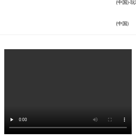
(中国)-
。2025年5月19日至21日，玩球集团官网玩球集团官网玩球
精英齐聚广州，共同庆祝玩球集团官网玩球集团官网玩球集团官网玩球集
(中国)
庆十五载 携手创未来”为主题的2025年第一季度战略会议，聚焦