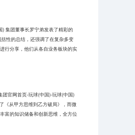
国) 集团董事长罗宁弟发表了精彩的
概括性的总结，还强调了在复杂多变
进行分享，他们从各自业务板块的实
网首页-玩球(中国)-玩球(中国)
析了《从甲方思维到乙方破局》，而微
丰富的知识储备和创新思维，全方位