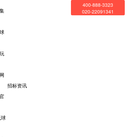
400-888-3323
集
020-22091341
球
玩
球集团官网首页-玩球
网
招标资讯
官
玩球