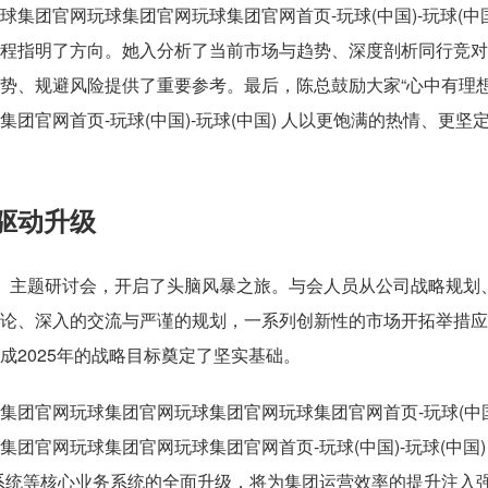
集团官网玩球集团官网玩球集团官网首页-玩球(中国)-玩球(中
程指明了方向。她入分析了当前市场与趋势、深度剖析同行竞对
势、规避风险提供了重要参考。最后，陈总鼓励大家“心中有理想
团官网首页-玩球(中国)-玩球(中国) 人以更饱满的热情、更
驱动升级
》主题研讨会，开启了头脑风暴之旅。与会人员从公司战略规划
论、深入的交流与严谨的规划，一系列创新性的市场开拓举措应
成2025年的战略目标奠定了坚实基础。
团官网玩球集团官网玩球集团官网玩球集团官网首页-玩球(中国)
团官网玩球集团官网玩球集团官网首页-玩球(中国)-玩球(中国)
理系统等核心业务系统的全面升级，将为集团运营效率的提升注入