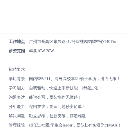
职位描述
公司福利：购车补贴,油费补贴,培训补贴,社保,公积金
工作地点
：
广州市番禺区东兴路
317号碧桂园铂耀中心1401室
薪资范围
：年薪
10
W-20W
招聘要求：
学历背景：国内
985/211、海外高校本科/硕士学历，潜力无限！
学习能力：自我驱动，快速上手新技能，持续进化！
沟通表达：能说会写，团队协作无障碍！
分析能力：逻辑在线，复杂问题秒变简单！
解决问题：独立思考，创新突破，搞定难题！
管理经验：担任过社团
/学生会leader，团队协作&领导力MAX！