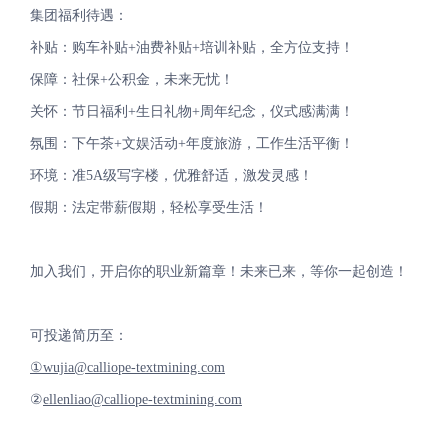
集团福利待遇：
补贴：购车补贴
+油费补贴+培训补贴，全方位支持！
保障：社保
+公积金，未来无忧！
关怀：节日福利
+生日礼物+周年纪念，仪式感满满！
氛围：下午茶
+文娱活动+年度旅游，工作生活平衡！
环境：准
5A级写字楼，优雅舒适，激发灵感！
假期：法定带薪假期，轻松享受生活！
加入我们，开启你的职业新篇章！未来已来，等你一起创造！
可
投递简历至：
①
wujia@calliope-textmining.com
②
ellenliao@calliope-textmining.com