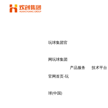
玩球集团官网玩球集团官网首页-玩球(中
国)
玩球集团官
网玩球集团
外包经理
产品服务
技术平台
官网首页-玩
申请
番禺 | 本科及以上学历 | 28-38周岁
球(中国)