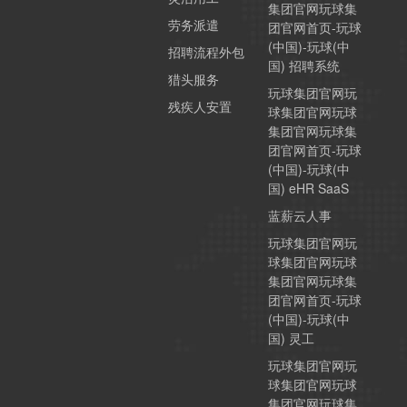
集团官网玩球集
劳务派遣
团官网首页-玩球
(中国)-玩球(中
招聘流程外包
国) 招聘系统
猎头服务
玩球集团官网玩
残疾人安置
球集团官网玩球
集团官网玩球集
团官网首页-玩球
(中国)-玩球(中
国) eHR SaaS
蓝薪云人事
玩球集团官网玩
球集团官网玩球
集团官网玩球集
团官网首页-玩球
(中国)-玩球(中
国) 灵工
玩球集团官网玩
球集团官网玩球
集团官网玩球集