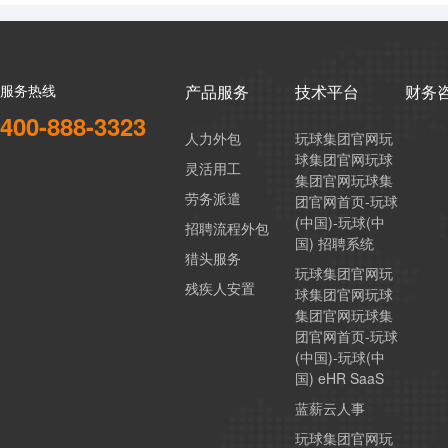
服务热线
产品服务
技术平台
财务
400-888-3323
人力外包
玩球集团官网玩
球集团官网玩球
灵活用工
集团官网玩球集
劳务派遣
团官网首页-玩球
(中国)-玩球(中
招聘流程外包
国) 招聘系统
猎头服务
玩球集团官网玩
残疾人安置
球集团官网玩球
集团官网玩球集
团官网首页-玩球
(中国)-玩球(中
国) eHR SaaS
蓝薪云人事
玩球集团官网玩