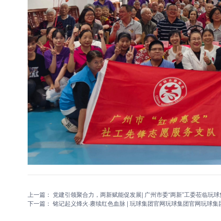
上一篇：
党建引领聚合力，两新赋能促发展| 广州市委“两新”工委莅临玩球
下一篇：
铭记起义烽火·赓续红色血脉 | 玩球集团官网玩球集团官网玩球集