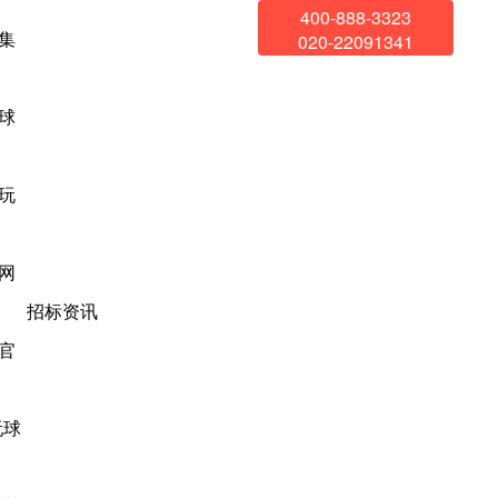
400-888-3323
集
020-22091341
球
玩
球集团官网玩球集团官
网
招标资讯
陈列馆
官
玩球