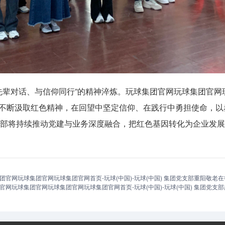
先辈对话、与信仰同行”的精神淬炼。玩球集团官网玩球集团官网
将从中不断汲取红色精神，在回望中坚定信仰、在践行中勇担使命，
部将持续推动党建与业务深度融合，把红色基因转化为企业发展
官网玩球集团官网玩球集团官网首页-玩球(中国)-玩球(中国) 集团党支部重阳敬老在
团官网玩球集团官网玩球集团官网玩球集团官网首页-玩球(中国)-玩球(中国) 集团党