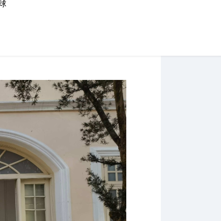
玩球
中汲取奋进力量，11月20日下
色血脉”主题党日活动，玩球集团官网
内各社会组织党组织成员一同走进广州