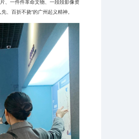
片、一件件革命文物、一段段影像资
先、百折不挠”的广州起义精神。