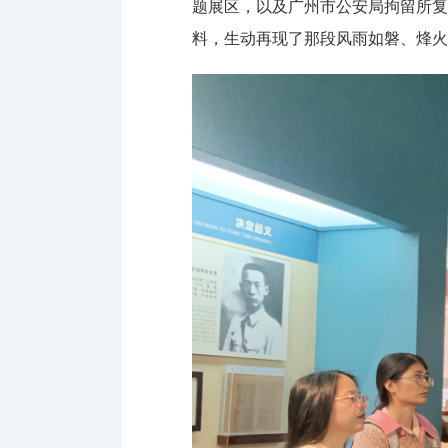
题展区，以及广州市公安局拘留所复
料，生动再现了那段风雨如磐、烽火