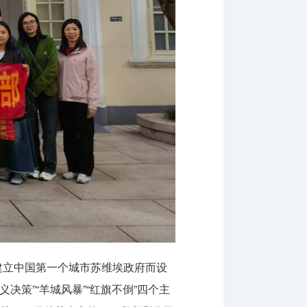
建立中国第一个城市苏维埃政府而设
策”“羊城风暴”“红旗不倒”四个主