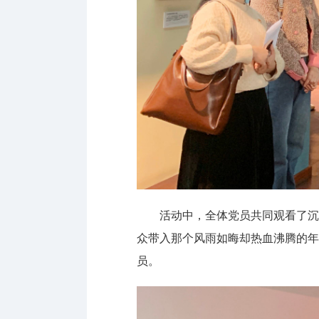
活动中，全体党员共同观看了沉
众带入那个风雨如晦却热血沸腾的年
员。