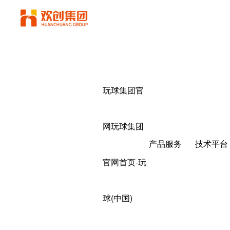
玩球集团官网玩球集团官网首页-玩球(中
国)
玩球集团官
网玩球集团
人力资源新闻速递｜3分钟掌握本
产品服务
技术平台
时间：2026-04-17
官网首页-玩
浏览： 1534
球(中国)
1.国家医保局发布《2026年度第一批医疗保障领