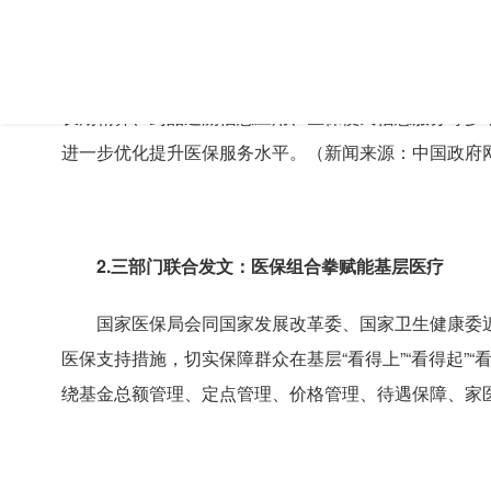
国家医保局近日制定发布了《2026年度第一批医
医保数据应用、提升医保服务水平、发挥长护制度效能
长期精算、药品追溯信息应用、医保便民信息服务等多
进一步优化提升医保服务水平。（新闻来源：中国政府
2.三部门联合发文：医保组合拳赋能基层医疗
国家医保局会同国家发展改革委、国家卫生健康委
医保支持措施，切实保障群众在基层“看得上”“看得起”
绕基金总额管理、定点管理、价格管理、待遇保障、家