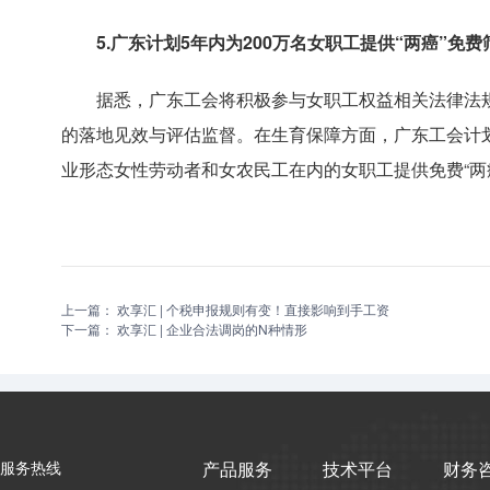
5.广东计划5年内为200万名女职工提供“两癌”免
据悉，广东工会将积极参与女职工权益相关法律法
的落地见效与评估监督。在生育保障方面，广东工会计划五
业形态女性劳动者和女农民工在内的女职工提供免费“两
上一篇：
欢享汇 | 个税申报规则有变！直接影响到手工资
下一篇：
欢享汇 | 企业合法调岗的N种情形
服务热线
产品服务
技术平台
财务