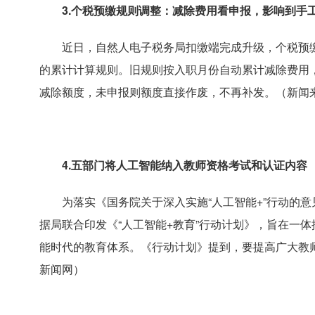
3.个税预缴规则调整：减除费用看申报，影响到手
近日，自然人电子税务局扣缴端完成升级，个税预缴
的累计计算规则。旧规则按入职月份自动累计减除费用，
减除额度，未申报则额度直接作废，不再补发。（新闻
4.五部门将人工智能纳入教师资格考试和认证内容
为落实《国务院关于深入实施“人工智能+”行动的
据局联合印发《“人工智能+教育”行动计划》，旨在一
能时代的教育体系。《行动计划》提到，要提高广大教
新闻网）