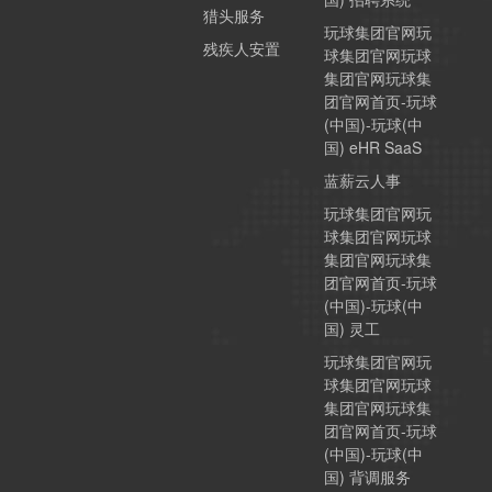
猎头服务
玩球集团官网玩
残疾人安置
球集团官网玩球
集团官网玩球集
团官网首页-玩球
(中国)-玩球(中
国) eHR SaaS
蓝薪云人事
玩球集团官网玩
球集团官网玩球
集团官网玩球集
团官网首页-玩球
(中国)-玩球(中
国) 灵工
玩球集团官网玩
球集团官网玩球
集团官网玩球集
团官网首页-玩球
(中国)-玩球(中
国) 背调服务