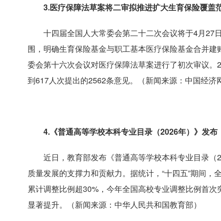
3.医疗保障法草案将二审拟推进扩大生育保险覆盖
十四届全国人大常委会第二十二次会议将于4月27
围，明确生育保险基金与职工基本医疗保险基金合并建账
委会第十六次会议对医疗保障法草案进行了初次审议。20
到617人次提出的2562条意见。（新闻来源：中国经济
4.《普通高等学校本科专业目录（2026年）》发布
近日，教育部发布《普通高等学校本科专业目录（2
质量发展的支撑力和贡献力。据统计，“十四五”期间，全
累计调整比例超30%，今年全国高校专业调整比例首次
显著提升。（新闻来源：中华人民共和国教育部）