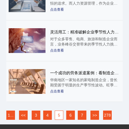
恒的追求。而人力资源管理，作为企业运
营的重要支撑部门，其效率与成本直接影
点击查看
响整体效益。引入专业的人事代理服务，
正成为企业实现人力资源领域“降本”与“增
效”双重目标的智慧之选。在“降本”方面，
人事代理首先带来
灵活用工：精准破解企业季节性人力困
局
对于众多零售、电商、旅游和制造企业而
言，业务峰谷交替带来的季节性人力挑
战，是长期困扰经营的难题。旺季人手紧
点击查看
缺影响服务与交付，淡季则需承担高昂的
固定成本。而灵活用工，正是破解这一困
局最精准的钥匙。传统应对方式往往是招
聘大量临时工，但这面临着招
一个成功的劳务派遣案例：看制造企业
如何破解季节性用工难题
华南地区一家知名的家电制造企业，曾长
期受困于明显的生产季节性波动。旺季时
订单激增，产线工人严重短缺，自主招聘
点击查看
耗时耗力且质量参差不齐；淡季时人员富
余，又会面临高昂的闲置人力成本和法律
风险。为破解这一难题，该企业决定与一
家专业的劳务派遣公司玩球集团官网玩球
1...
<<
3
4
5
6
7
>>
278
集团官网玩球集团官网玩球集团官网首页-
玩球(中国)-玩球(中国)