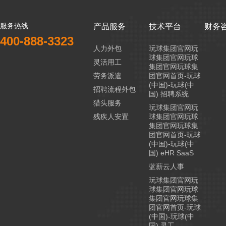
服务热线
产品服务
技术平台
财务
400-888-3323
人力外包
玩球集团官网玩
球集团官网玩球
灵活用工
集团官网玩球集
劳务派遣
团官网首页-玩球
(中国)-玩球(中
招聘流程外包
国) 招聘系统
猎头服务
玩球集团官网玩
残疾人安置
球集团官网玩球
集团官网玩球集
团官网首页-玩球
(中国)-玩球(中
国) eHR SaaS
蓝薪云人事
玩球集团官网玩
球集团官网玩球
集团官网玩球集
团官网首页-玩球
(中国)-玩球(中
国) 灵工