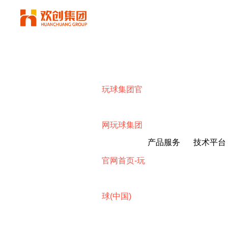
玩球集团官网玩球集团官网首页-玩
球(中国)
玩球集团官
网玩球集团
产品服务
技术平台
新闻动态
官网首页-玩
News Dynamic
全新人力资源咨询，权威政府政策，丰富智慧用工
球(中国)