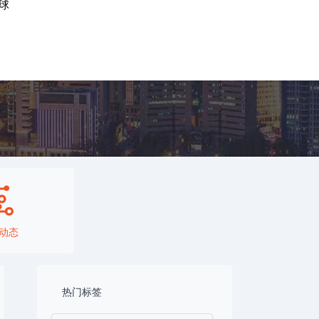
玩球
动态
热门标签