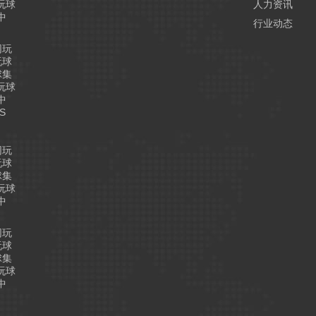
玩球
人力资讯
中
行业动态
网玩
玩球
球集
玩球
中
S
网玩
玩球
球集
玩球
中
网玩
玩球
球集
玩球
中