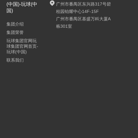
(中国)-玩球(中
广州市番禺区东兴路317号碧
国)
桂园铂耀中心14F-15F
广州市番禺区基盛万科大厦A
集团介绍
栋301室
集团荣誉
玩球集团官网玩
球集团官网首页-
玩球(中国)
联系我们