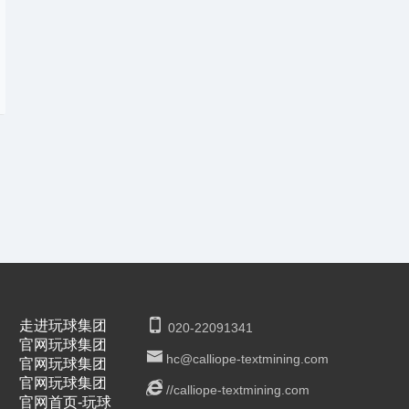
走进玩球集团
020-22091341
官网玩球集团
hc@calliope-textmining.com
官网玩球集团
官网玩球集团
//calliope-textmining.com
官网首页-玩球