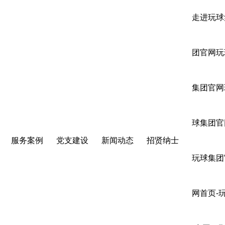
(中国)
走进玩球
团官网玩
集团官网
球集团官
服务案例
党支建设
新闻动态
招贤纳士
玩球集团
网首页-
智慧用工方案