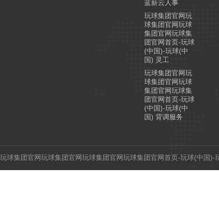
蓝薪云人事
玩球集团官网玩
球集团官网玩球
集团官网玩球集
团官网首页-玩球
(中国)-玩球(中
国) 灵工
玩球集团官网玩
球集团官网玩球
集团官网玩球集
团官网首页-玩球
(中国)-玩球(中
国) 背调服务
玩球集团官网玩球集团官网玩球集团官网玩球集团官网首页-玩球(中国)-玩